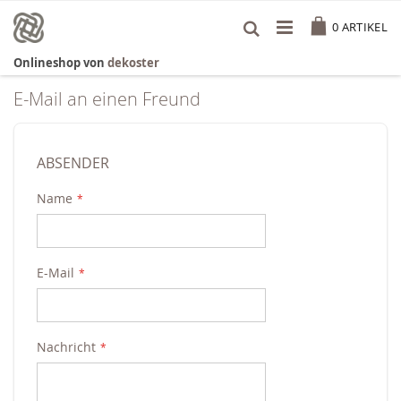
Zum
Cart
Inhalt
0
ARTIKEL
springen
Onlineshop von
dekoster
E-Mail an einen Freund
ABSENDER
Name
E-Mail
Nachricht