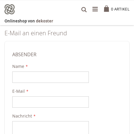
Zum
Cart
Inhalt
0
ARTIKEL
springen
Onlineshop von
dekoster
E-Mail an einen Freund
ABSENDER
Name
E-Mail
Nachricht