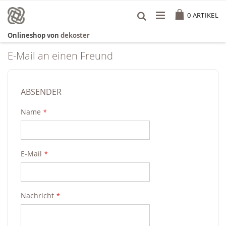
Zum
Cart
Inhalt
0
ARTIKEL
springen
Onlineshop von
dekoster
E-Mail an einen Freund
ABSENDER
Name
E-Mail
Nachricht