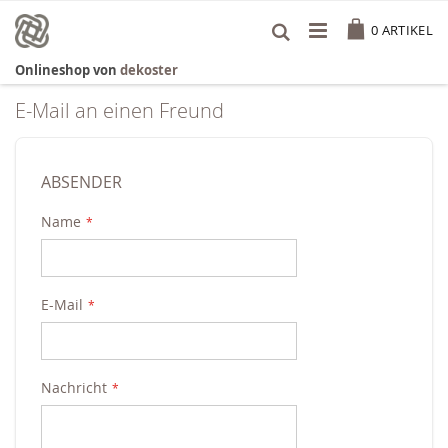
Zum
Cart
Inhalt
0
ARTIKEL
springen
Onlineshop von
dekoster
E-Mail an einen Freund
ABSENDER
Name
E-Mail
Nachricht