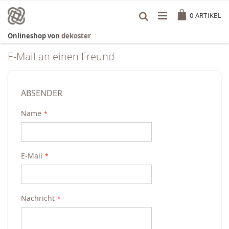
Zum
Cart
Inhalt
0
ARTIKEL
springen
Onlineshop von
dekoster
E-Mail an einen Freund
ABSENDER
Name
E-Mail
Nachricht