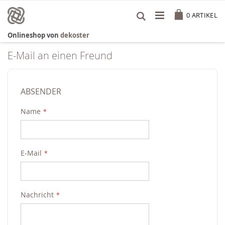
Zum
Cart
Inhalt
0
ARTIKEL
springen
Onlineshop von
dekoster
E-Mail an einen Freund
ABSENDER
Name
E-Mail
Nachricht