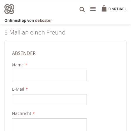
Zum
Cart
Inhalt
0
ARTIKEL
springen
Onlineshop von
dekoster
E-Mail an einen Freund
ABSENDER
Name
E-Mail
Nachricht