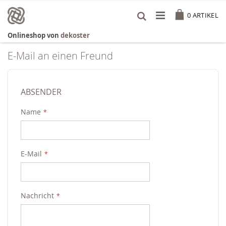
Zum
Cart
Inhalt
0
ARTIKEL
springen
Onlineshop von
dekoster
E-Mail an einen Freund
ABSENDER
Name
E-Mail
Nachricht