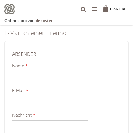
Zum
Cart
Inhalt
0
ARTIKEL
springen
Onlineshop von
dekoster
E-Mail an einen Freund
ABSENDER
Name
E-Mail
Nachricht