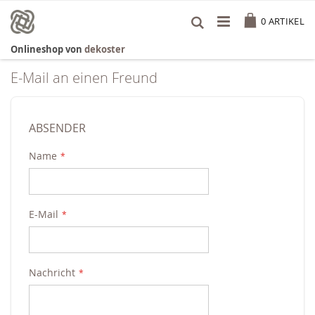
Zum
Cart
Inhalt
0
ARTIKEL
springen
Onlineshop von
dekoster
E-Mail an einen Freund
ABSENDER
Name
E-Mail
Nachricht