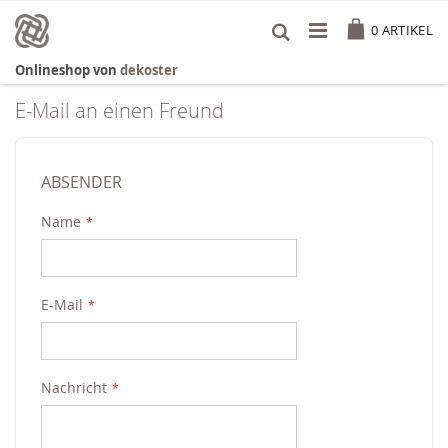
Zum
Cart
Inhalt
0
ARTIKEL
springen
Onlineshop von
dekoster
E-Mail an einen Freund
ABSENDER
Name
E-Mail
Nachricht