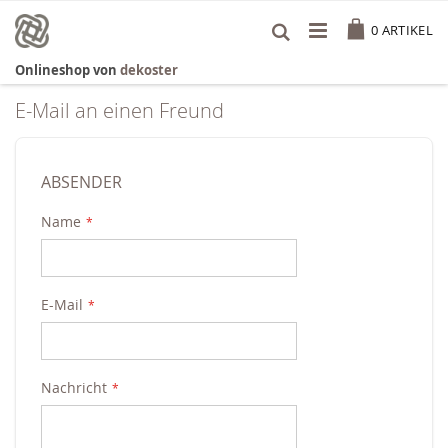
Zum
Cart
Inhalt
0
ARTIKEL
springen
Onlineshop von
dekoster
E-Mail an einen Freund
ABSENDER
Name
E-Mail
Nachricht