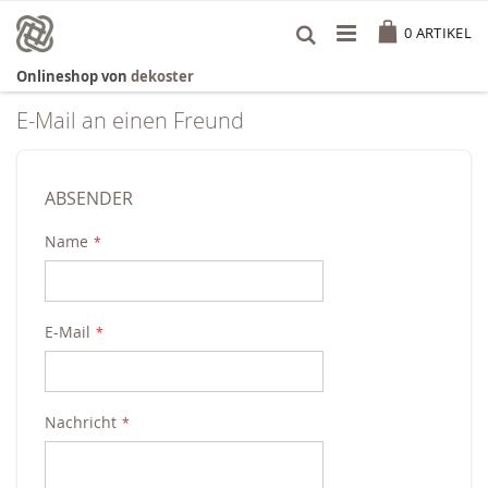
Zum
Cart
Inhalt
0
ARTIKEL
springen
Onlineshop von
dekoster
E-Mail an einen Freund
ABSENDER
Name
E-Mail
Nachricht