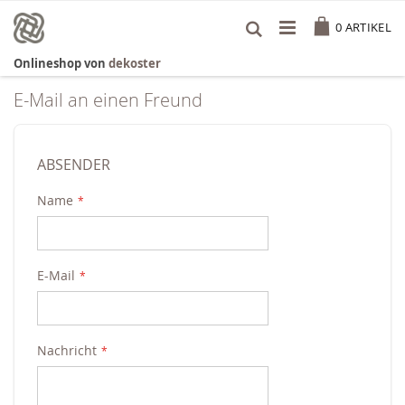
Zum
Cart
Inhalt
0
ARTIKEL
springen
Onlineshop von
dekoster
E-Mail an einen Freund
ABSENDER
Name
E-Mail
Nachricht