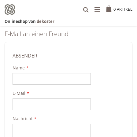
Zum
Cart
Inhalt
0
ARTIKEL
springen
Onlineshop von
dekoster
E-Mail an einen Freund
ABSENDER
Name
E-Mail
Nachricht