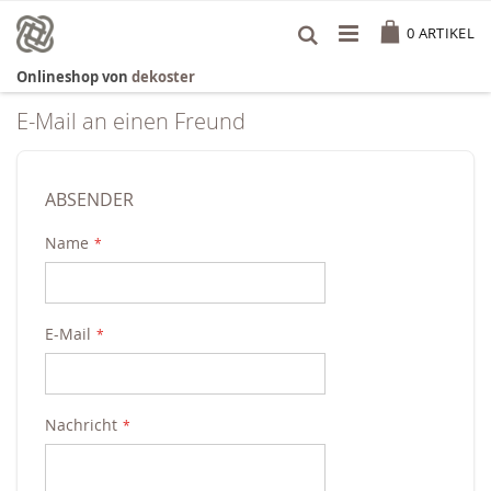
Zum
Cart
Inhalt
0
ARTIKEL
springen
Onlineshop von
dekoster
E-Mail an einen Freund
ABSENDER
Name
E-Mail
Nachricht