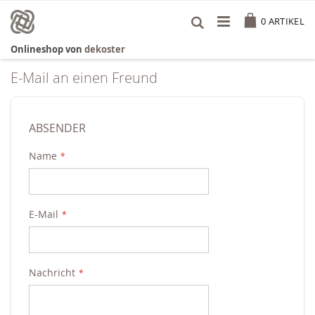
Zum
Cart
Inhalt
0
ARTIKEL
springen
Onlineshop von
dekoster
E-Mail an einen Freund
ABSENDER
Name
E-Mail
Nachricht