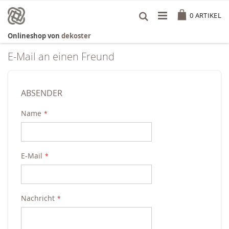
Zum
Cart
Inhalt
0
ARTIKEL
springen
Onlineshop von
dekoster
E-Mail an einen Freund
ABSENDER
Name
E-Mail
Nachricht