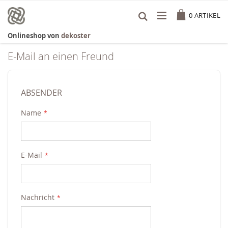
Zum
Cart
Inhalt
0
ARTIKEL
springen
Onlineshop von
dekoster
E-Mail an einen Freund
ABSENDER
Name
E-Mail
Nachricht