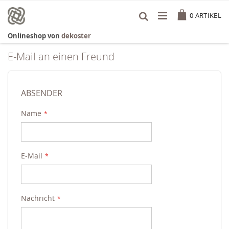
Zum
Cart
Inhalt
0
ARTIKEL
springen
Onlineshop von
dekoster
E-Mail an einen Freund
ABSENDER
Name
E-Mail
Nachricht