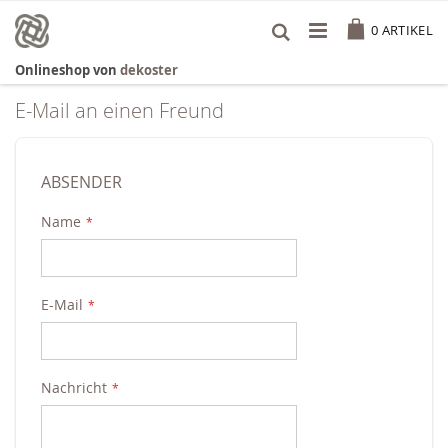
Zum
Cart
Inhalt
0
ARTIKEL
springen
Onlineshop von
dekoster
E-Mail an einen Freund
ABSENDER
Name
E-Mail
Nachricht