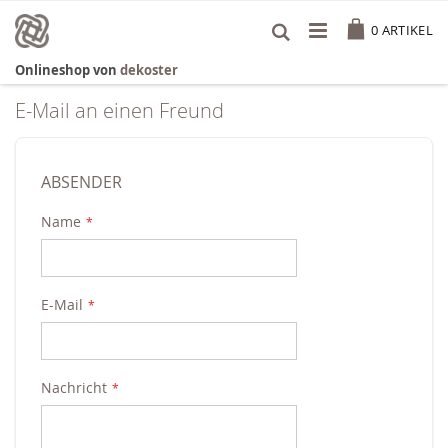
Zum
Cart
Inhalt
0
ARTIKEL
springen
Onlineshop von
dekoster
E-Mail an einen Freund
ABSENDER
Name
E-Mail
Nachricht