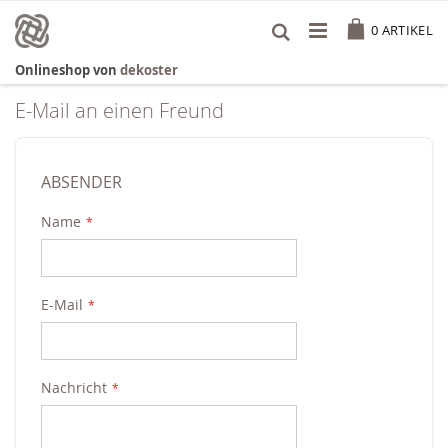
Zum
Cart
Inhalt
0
ARTIKEL
springen
Onlineshop von
dekoster
E-Mail an einen Freund
ABSENDER
Name
E-Mail
Nachricht