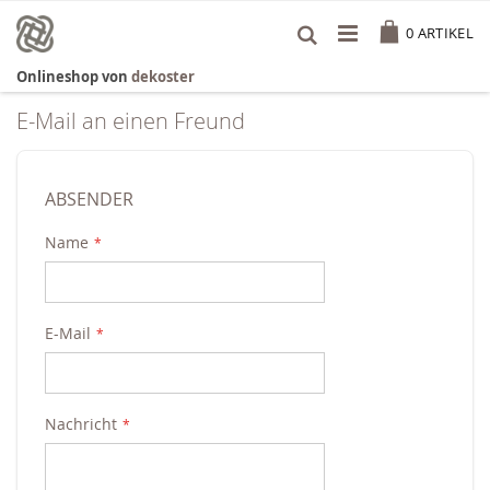
Zum
Cart
Inhalt
0
ARTIKEL
springen
Onlineshop von
dekoster
E-Mail an einen Freund
ABSENDER
Name
E-Mail
Nachricht