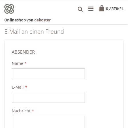
Zum
Cart
Inhalt
0
ARTIKEL
springen
Onlineshop von
dekoster
E-Mail an einen Freund
ABSENDER
Name
E-Mail
Nachricht