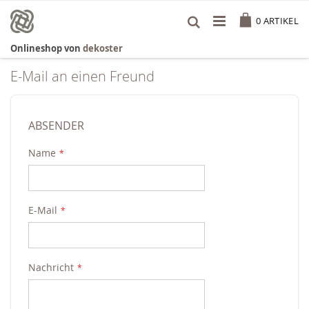
Zum
Cart
Inhalt
0
ARTIKEL
springen
Onlineshop von
dekoster
E-Mail an einen Freund
ABSENDER
Name
E-Mail
Nachricht