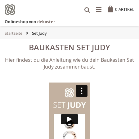
Zum
Cart
Inhalt
0
ARTIKEL
springen
Onlineshop von
dekoster
Startseite
Set Judy
BAUKASTEN SET JUDY
Hier findest du die Anleitung wie du dein Baukasten Set
Judy zusammenbaust.